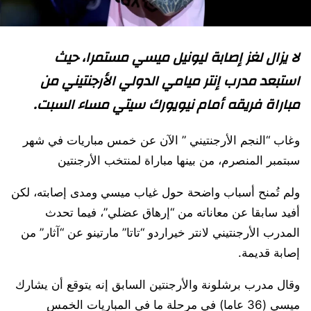
لا يزال لغز إصابة ليونيل ميسي مستمرا، حيث
استبعد مدرب إنتر ميامي الدولي الأرجنتيني من
مباراة فريقه أمام نيويورك سيتي مساء السبت.
وغاب “النجم الأرجنتيني ” الآن عن خمس مباريات في شهر
سبتمبر المنصرم، من بينها مباراة لمنتخب الأرجنتين
ولم تُمنح أسباب واضحة حول غياب ميسي ومدى إصابته، لكن
أفيد سابقا عن معاناته من “إرهاق عضلي”، فيما تحدث
المدرب الأرجنتيني لانتر خيراردو “تاتا” مارتينو عن “آثار” من
إصابة قديمة.
وقال مدرب برشلونة والأرجنتين السابق إنه يتوقع أن يشارك
ميسي (36 عاما) في مرحلة ما في المباريات الخمس