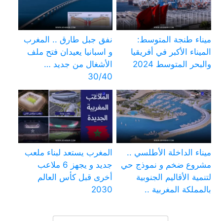
ميناء طنجة المتوسط:
نفق جبل طارق .. المغرب
الميناء الأكبر في أفريقيا
و اسبانيا يعيدان فتح ملف
والبحر المتوسط 2024
الأشغال من جديد …
30/40
ميناء الداخلة الأطلسي ..
المغرب يستعد لبناء ملعب
مشروع ضخم و نموذج حي
جديد و يجهز 6 ملاعب
لتنمية الأقاليم الجنوبية
أخرى قبل كأس العالم
بالمملكة المغربية ..
2030