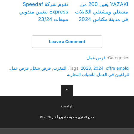
YAZAKI يعين 200 من
تقوم شركة Speedaf
مشغلي ومشغلي الكابلات
Express بتعيين مندوبي
في مدينة مكناس 2024
مبيعات 23/24
Leave a Comment
Categories:
فرص عمل
offre emploi
,
2024
,
2023
Tags:
,
المغرب
,
فرص شغل
,
فرص عمل
,
للراغبين في العمل
,
للشباب المغاربة
↑
الرئيسية
جميع الحقوق محفوظة لموقع لّـخبر 2026 ©