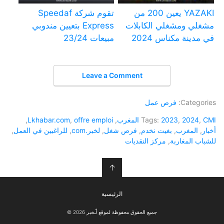
YAZAKI يعين 200 من
تقوم شركة Speedaf
مشغلي ومشغلي الكابلات
Express بتعيين مندوبي
في مدينة مكناس 2024
مبيعات 23/24
Leave a Comment
Categories:
فرص عمل
CMI المغرب
,
2024
,
2023
Tags:
,
offre emploi
,
Lkhabar.com
,
أخبار
,
المغرب
,
بغيت نخدم
,
فرص شغل
,
لخبر.com
,
للراغبين في العمل
,
للشباب المغاربة
,
مركز النقديات
↑
الرئيسية
جميع الحقوق محفوظة لموقع لّـخبر 2026 ©