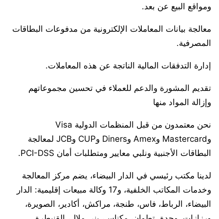
ومواقع البيع عن بعد.
معالجة بيانات المعاملات الإلكترونية من مدفوعات البطاقات
المصرفية.
إدارة التدفقات المالية الناتجة عن هذه المعاملات.
تقديم المشورة والدعم للعملاء في تحسين مجموعاتهم
وإزالة المواد منها
نحن معتمدون من قبل المنظمات الدولية Visa
وMastercard وAmex وDiners وCUP وJCB لمعالجة
البطاقات الأجنبية ونلبي معايير ومتطلبات أمان PCI-DSS.
لدينا مكتب رئيسي في الدار البيضاء، يضم مركز المعالجة
وخدمات المكاتب الخلفية، و17 وكالة مبيعات إقليمية: الدار
البيضاء، الرباط، فاس، طنجة، مراكش، أكادير، الصويرة،
ورزازات، وجدة، تطوان، مكناس، بني ملال، القنيطرة،