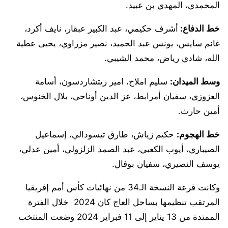
المحمدي، المهدي بن عبيد.
خط الدفاع:
أشرف حكيمي، عبد الكبير عبقار، نايف أكرد،
غانم سايس، يونس عبد الحميد، نصير مزراوي، يحيى عطية
الله، شادي رياض، محمد الشيبي.
وسط الميدان:
سليم املاح، امير ريتشاردسون، أسامة
العزوزي، سفيان أمرابط، عز الدين أوناحي، بلال الخنوس،
أمين حارث.
خط الهجوم:
حكيم زياش، طارق تيسودالي، إسماعيل
الصيباري، أيوب الكعبي، عبد الصمد الزلزولي، أمين عدلي،
يوسف النصيري، سفيان بوفال.
وكانت قرعة النسخة الـ34 من نهائيات كأس أمم إفريقيا
المرتقب تنظيمها بساحل العاج كان 2024 خلال الفترة
الممتدة من 13 يناير إلى 11 فبراير 2024 وضعت المنتخب