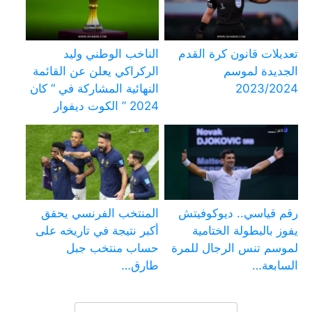
تعديلات قانون كرة القدم
الناخب الوطني وليد
الجديدة لموسم
الركراكي يعلن عن القائمة
2023/2024
النهائية المشاركة في “ كان
2024 ” الكوت ديفوار
رقم قياسي.. ديوكوفيتش
المنتخب الفرنسي يحقق
يفوز بالبطولة الختامية
أكبر نتيجة في تاريخه على
لموسم تنس الرجال للمرة
حساب منتخب جبل
السابعة…
طارق…