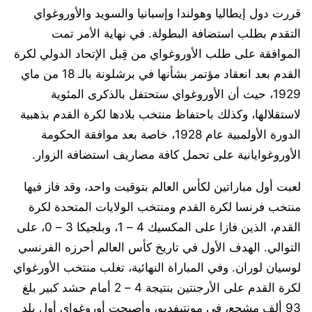
قررت دول إيطاليا وهولندا وإسبانيا والسويد والأوروغواي
التقدم بطلب استضافة البطولة. في نهاية الأمر تمت
الموافقة على طلب الأوروغواي من قِبل الإتحاد الدولي لكرة
القدم بعد انعقاد مؤتمر بشأنها في برشلونة بالـ 18 من ماي
1929، حيث أن الأوروغواي ستحتفل بالذكرى المئوية
لاستقلالها، وكذلك باحتفاظ منتخب بلادها لكرة القدم بذهبية
الدورة الأولمبية عام 1928، خاصة بعد موافقة الحكومة
الأوروغوايانية على تحمل كافة مصاريف استضافة الزوار.
لعبت أول مباراتين لكأس العالم بتوقيت واحد، وقد فاز فيها
منتخب فرنسا لكرة القدم ومنتخب الولايات المتحدة لكرة
القدم، الذين فازا على المكسيك 4 – 1، وبلجيكا 3 – 0، على
التوالي. الهدف الأول في تاريخ كأس العالم أحرزه الفرنسي
لوسيان لوران. وفي المباراة النهائية، تغلب منتخب الأورغواي
لكرة القدم على الأرجنتين بنتيجة 4 – 2 أمام حشد كبير بلغ
93 ألف مشجع، في مونتيفديو، وأصبحت أوروغواي أول بلد