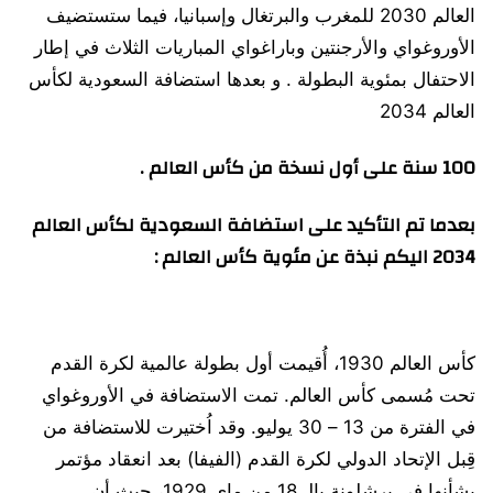
العالم 2030 للمغرب والبرتغال وإسبانيا، فيما ستستضيف
الأوروغواي والأرجنتين وباراغواي المباريات الثلاث في إطار
الاحتفال بمئوية البطولة . و بعدها استضافة السعودية لكأس
العالم 2034
100 سنة على أول نسخة من كأس العالم .
بعدما تم التأكيد على استضافة السعودية لكأس العالم
2034 اليكم نبذة عن مئوية كأس العالم :
كأس العالم 1930، أُقيمت أول بطولة عالمية لكرة القدم
تحت مُسمى كأس العالم. تمت الاستضافة في الأوروغواي
في الفترة من 13 – 30 يوليو. وقد اُختيرت للاستضافة من
قِبل الإتحاد الدولي لكرة القدم (الفيفا) بعد انعقاد مؤتمر
بشأنها في برشلونة بالـ 18 من ماي 1929، حيث أن