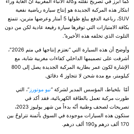
كما أبرز في تصريح نقلته وكالة الأنباء المغربية أنّ الغاية وراء
ابتكار هذه المركبة الجديدة هو إنتاج سيارة رياضية نفعية
SUV، رباعية الدفع يبلغ طولها 5 أمتار وعرضها مترين، تتمتع
بكافة الامتيازات التي توفرها سيارة رفيعة عادية لكن من دون
التلوث الذي تخلفه هذه الأخيرة”.
وأوضح أن هذه السيارة التي “نعتزم إنتاجها في متم 2026″،
أشرفت على تصميمها الداخلي كفاءات مغربية شابة، مع
الإشارة لكون عمر بطارية المركبة الجديدة يصل إلى 800
كيلومتر، مع مدة شحن لا تتجاوز 4 دقائق.
أمّا بلخياط، المؤسس المدير لشركة “
نيو موتورز
”، التي
طورت مركبة تعمل بالطاقة الكهربائية، فقد أكد في
تصريحات لصحف وطنية أنّه بدءاً من شهر يوليوز 2023،
ستكون هذه السيارات موجودة في السوق بأثمنة تتراوحُ بين
170 ألف درهم و190 ألف درهم.