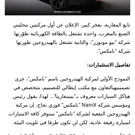
تابع المغاربة، بفخر كبير، الإعلان عن أول مركبتين محليتي
الصنع بالمغرب، واحدة تشتغل بالطاقة الكهربائية طوّرتها
شركة “نيو موتورز”، والثانية تشتغل بالهيدروجين طورتها
شركة “نامكس”.
تفاصيل الاستثمارات:
النموذج الأولي لمركبة الهيدروجين باسم “نامكس”، جرى
تصميمهبالتعاون مع مكتب إيطالي للتصميم، متخصص في
هياكل السيارات معروف بـ”بينينفارينا”… لهذا، يقول رئيس
ومؤسس شركة NamX “نامكس” فوزي نجاح، إن مركبة
الهيدروجين النفعية لشركة “نامكس” ستوفر كافة الامتيازات
لسيارة رفيعة عادية، لكن لن تكون طرفا في تلويث البيئة.