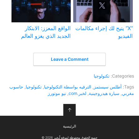
“X” يتيح لك إجراء مكالمات
الواقع المعزز: الابتكار
الفيديو
الجديد الذي يغزو العالم
Leave a Comment
Categories:
تكنولوجيا
Tags:
أطلس سيستمز
,
الترفيه بواسطة التكنولوجيا
,
تكنولوجيا
,
حاسوب
مغربي
,
سيارة هيدروجينية
,
لخبر.com
,
نيو موتورز
↑
الرئيسية
جميع الحقوق محفوظة لموقع لّـخبر 2026 ©