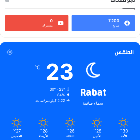
تابع صفحاتنا
0
1٬200
متابع
مشترك
الطقس
23
℃
Rabat
30º - 23º
84%
2.22 كيلومتر/ساعة
سماء صافية
27
28
26
28
30
℃
℃
℃
℃
℃
الأحد
الأثنين
الثلاثاء
الأربعاء
الخميس