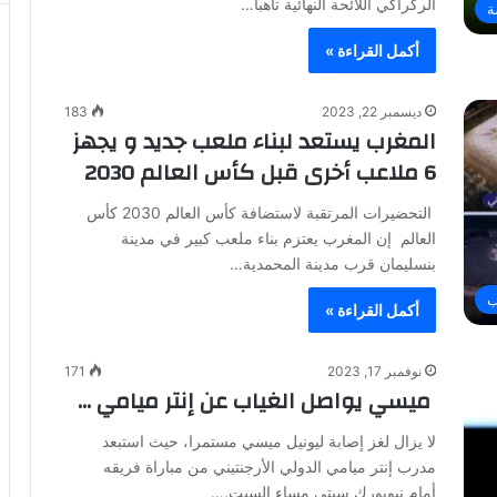
الركراكي اللائحة النهائية تأهباً…
ة
أكمل القراءة »
ديسمبر 22, 2023
183
المغرب يستعد لبناء ملعب جديد و يجهز
6 ملاعب أخرى قبل كأس العالم 2030
التحضيرات المرتقبة لاستضافة كأس العالم 2030 كأس
العالم إن المغرب يعتزم بناء ملعب كبير في مدينة
بنسليمان قرب مدينة المحمدية…
ب
أكمل القراءة »
نوفمبر 17, 2023
171
ميسي يواصل الغياب عن إنتر ميامي …
لا يزال لغز إصابة ليونيل ميسي مستمرا، حيث استبعد
مدرب إنتر ميامي الدولي الأرجنتيني من مباراة فريقه
أمام نيويورك سيتي مساء السبت.…