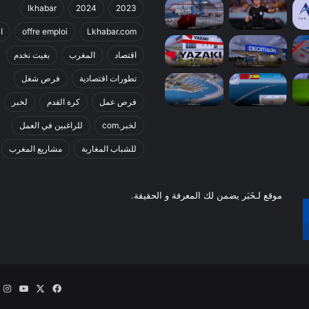
lkhabar
2024
2023
Lkhabar.com
offre emploi
ا
اقتصاد
المغرب
بغيت نخدم
تطورات اقتصادية
فرص شغل
فرص عمل
كرة القدم
لخبر
لخبر.com
للراغبين في العمل
للشباب المغاربة
مشاريع المغرب
موقع لـخَبَر يضمن لك المعرفة و الحقيقة.
X
فيسبوك
يوتيو
ا