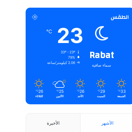
الطقس
23
℃
Rabat
33º - 23º
79%
2.06 كيلومتر/ساعة
سماء صافية
26
25
26
29
33
℃
℃
℃
℃
℃
الجمعة
السبت
الأحد
الأثنين
الثلاثاء
الأشهر
الأخيرة