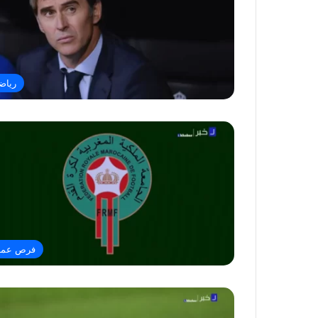
رياض
فرص عم