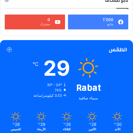
تابع صفحاتنا
0
1٬200
متابع
مشترك
الطقس
29
℃
Rabat
30º - 24º
74%
3.53 كيلومتر/ساعة
سماء صافية
28
29
26
28
30
℃
℃
℃
℃
℃
الأحد
الأثنين
الثلاثاء
الأربعاء
الخميس