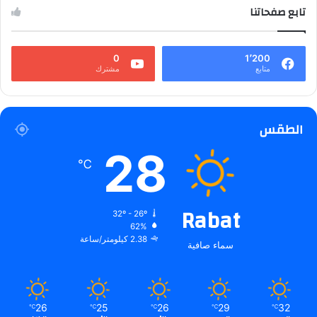
تابع صفحاتنا
0
1٬200
متابع
مشترك
الطقس
28
℃
Rabat
32º - 26º
62%
2.38 كيلومتر/ساعة
سماء صافية
26
25
26
29
32
℃
℃
℃
℃
℃