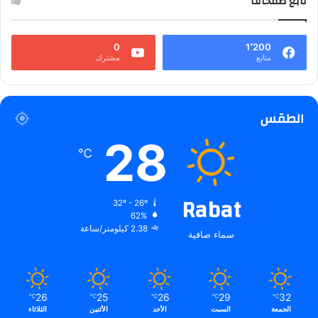
تابع صفحاتنا
0
1٬200
متابع
مشترك
الطقس
28
℃
Rabat
32º - 26º
62%
2.38 كيلومتر/ساعة
سماء صافية
26
25
26
29
32
℃
℃
℃
℃
℃
الجمعة
السبت
الأحد
الأثنين
الثلاثاء