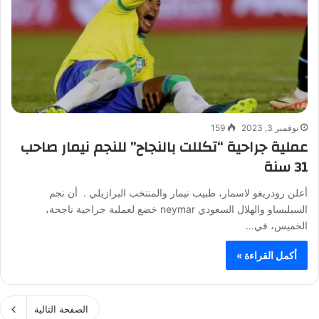
نوفمبر 3, 2023
159
عملية جراحية “تكللت بالنجاح” للنجم نيمار صاحب
31 سنة
أعلن رودريغو لاسمار، طبيب نيمار والمنتخب البرازيلي . أن نجم
السيليساو والهلال السعودي neymar خضع لعملية جراحية ناجحة،
الخميس، في…
أكمل القراءة »
الصفحة التالية