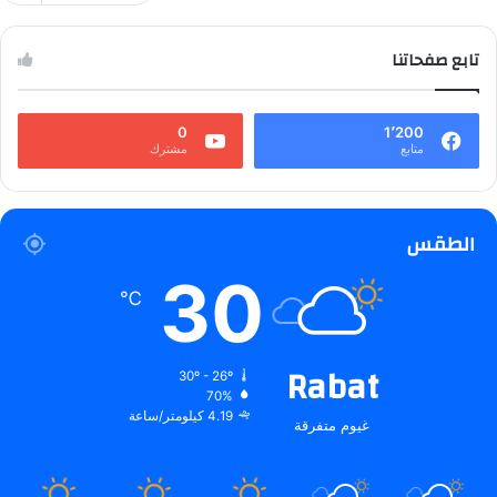
تابع صفحاتنا
0
1٬200
متابع
مشترك
الطقس
30
℃
Rabat
30º - 26º
70%
4.19 كيلومتر/ساعة
غيوم متفرقة