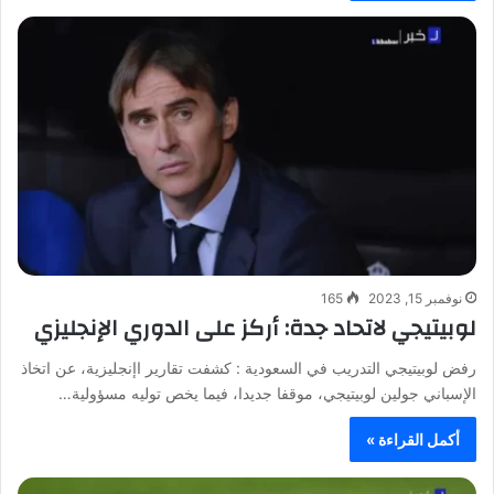
نوفمبر 15, 2023
165
لوبيتيجي لاتحاد جدة: أركز على الدوري الإنجليزي
رفض لوبيتيجي التدريب في السعودية : كشفت تقارير اإنجليزية، عن اتخاذ
الإسباني جولين لوبيتيجي، موقفا جديدا، فيما يخص توليه مسؤولية…
أكمل القراءة »