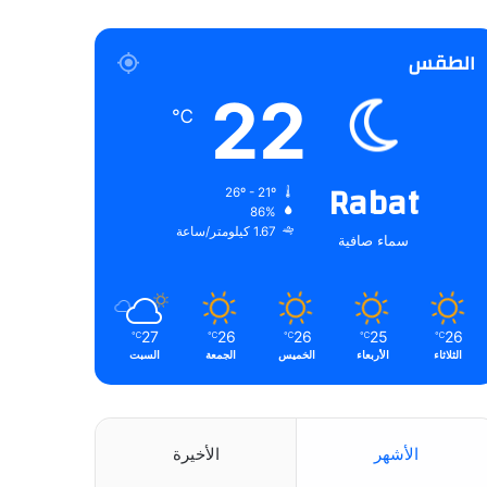
الطقس
22
℃
Rabat
26º - 21º
86%
1.67 كيلومتر/ساعة
سماء صافية
27
26
26
25
26
℃
℃
℃
℃
℃
الثلاثاء
الأربعاء
الخميس
الجمعة
السبت
الأشهر
الأخيرة