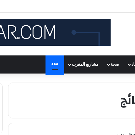
د
صحة
مشاريع المغرب
المزيد
ئج
اعدك البحث.