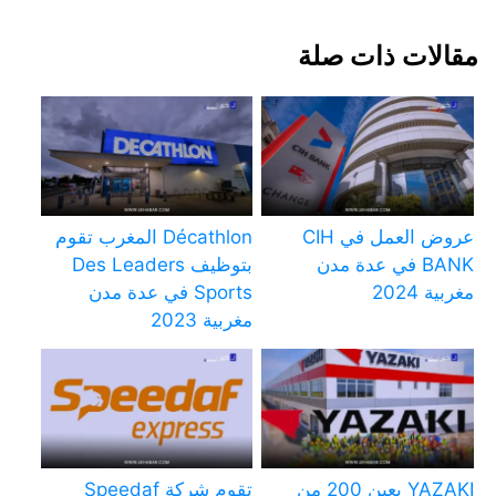
مقالات ذات صلة
عروض العمل في CIH
Décathlon المغرب تقوم
BANK في عدة مدن
بتوظيف Des Leaders
مغربية 2024
Sports في عدة مدن
مغربية 2023
YAZAKI يعين 200 من
تقوم شركة Speedaf