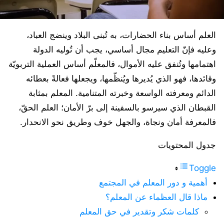
العلم أساس بناء الحضارات، به تُبنى البلاد وينضج العباد،
وعليه فإنّ التعليم مجال أساسي، يجب أن تُوليه الدولة
اهتمامها وتُنفق عليه الأموال، فالمعلّم أساس العملية التربويّة
وقائدها، فهو الذي يُديرها ويُنظّمها، ويجعلها فعالةً بعطائه
الدائم ومعرفته الواسعة وخبرته المتنامية. المعلم بمثابة
القبطان الذي سيرسو بالسفينة إلى برّ الأمان؛ العلم الحقّ،
فالمعرفة أمان ونجاة، والجهل خوف وطريق نحو الانحدار.
جدول المحتويات
Toggle
أهمية و دور المعلم في المجتمع
ماذا قال العظماء عن المعلم؟
كلمات شكر وتقدير في حق المعلم