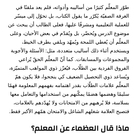
طوّر المعلّم كثيرًا من أساليبه وأدواته، فلم يعد ملقنًا في
الغرفة الصفيّة يُكرّر ما يقول الكتاب، بل تحوّل إلى ميسّر
للعملية التعليمية ومشرفًا عليها، فعلى الطالب أن يبحث عن
موضوع الدرس ويُحضّر، بل ويُقدّم في بعض الأحيان، وعلى
المعلّم أن يُعطي اللمحة ويُمهّد ويلقي بطرف الخيط،
ويستخدم أثناء ذلك أساليب متعددة، مثل: الأسئلة والأجوبة
والمجموعات والمسابقات. كما أنّ المعلّم الحقّ يُراعي
الفروق الفردية بين الطلّاب، فيُعزّز ذوي المواهب المتميّزة،
ويُساعد ذوي التحصيل الضعيف كي ينجحوا، فلا يكون همّ
المعلّم علامات الطلّاب بقدر اهتمامه بفهمهم المعلومة فهمًا
سليمًا وهضمها هضمًا يمكّنهم من استخدامها والتعامل معها
بسلاسة، فلا يُرهبهم من الامتحانات ولا يُهدّدهم بالعلامات،
فتصبح العلامة شغلهم الشاغل والامتحان همّهم الأكبر فقط.
ماذا قال العظماء عن المعلم؟