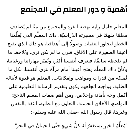
أهمية و دور المعلم في المجتمع
المعلم حامل راية نهضة الفرد والمجتمع من منّا لم يُصادف
معلمًا ملهمًا في مسيرته الدّراسيّة، ذاك المعلّم الذي يُعلّمنا
الخطو لتجاوز العقبات وصولًا إلى أهدافنا، هو ذاك الذي يفتح
أعيننا الصغيرة على الآفاق، فنرى ما لم نكن نرى، ونُلاحظ ما
لم نلحظه سابقًا، فنعرف أنفسنا أكثر، ونُميّز مهاراتنا ورغباتنا،
وكأنّ ذاك المعلّم يفتح أعيننا أمام مرآة لنرى أنفسنا، بكل ما
نُملكه من قدرات ومواهب وإمكانيّات. المعلم هو قدوة لأبنائه
الطلبة، وواجبه اتجاههم يكون بتقديم الرسالة التعليمية على
أكمل وجه بأمانة وإخلاص، ومن أهم صفات المعلم الناجح:
التواضع، الأخلاق الحسنة، التعاون مع الطلبة، الثقة بالنفس
وغيرها، قال رسول الله -صلى الله عليه وسلم-:
“مُعلِّمُ الخيرِ يستغفرُ لَهُ كلُّ شيءٍ حتَّى الحيتانُ في البحرِ”.