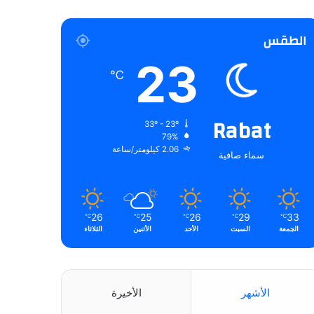
الطقس
23
℃
Rabat
33º - 23º
79%
2.06 كيلومتر/ساعة
سماء صافية
26
25
26
29
33
℃
℃
℃
℃
℃
الجمعة
السبت
الأحد
الأثنين
الثلاثاء
الأشهر
الأخيرة