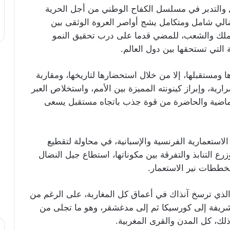
ل والتدبر في مسلسل الكفاح الوطني من أجل الحرية
ضالي شامل ومتكامل يشج أواصر العروة الوثقى بين
ن الملك والشعب، للمضي قدما على درب تحقيق النمو
 التي تستحقها بين دول العالم.
 ومستقبلها، إلا من خلال استحضارها لتاريخها، ومقاربة
ارية، وإبراز كينونته المميزة بين الأمم، واستخلاص العبر
ماضية والحاضرة من قوة جذب باتجاه مستقبل يسعى
استعمارية الفرنسية والإسبانية، في محاولة لتقطيع
ع التنابذ والتفرقة بين مكوناتها، استطاع جيل النضال
خططات نير الاستعمار.
الذي ترسخ آنذاك في أعماق كل المغاربة، على الرغم من
ريفة إلى كورسيكا ثم إلى مدغشقر، وهو ما تجلى من
ذلك، كل المدن والقرى المغربية.