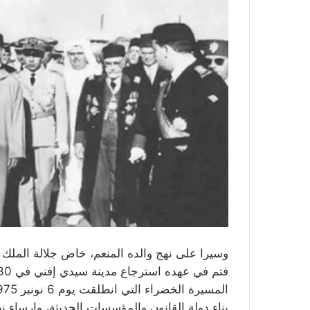
وسيرا على نهج والده المنعم، خاض جلالة الملك
المسيرة الخضراء التي انطلقت يوم 6 نونبر 1975. وفضلا عن ذلك حرص جلالة الملك ا
بناء دولة القانون والمؤسسات الحديثة، وإرساء