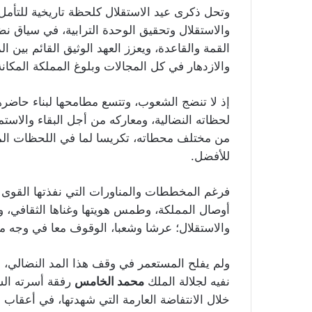
وتحل ذكرى عيد الاستقلال كلحظة تاريخية للتأم
والاستقلال وتحقيق الوحدة الترابية، في سياق ن
القمة والقاعدة، ويعزز العهد الوثيق القائم بي
والازدهار في كل المجالات وبلوغ المملكة المكانة
إذ لا تنضج الشعوب، وتتسع مطامحها لبناء حاضرها
لحظاته النضالية، ومعاركه من أجل البقاء والاستمر
من مختلف محطاته، تكريسا لما في اللحظات ال
للأفضل.
فرغم المخططات والمناورات التي نفذتها القوى ال
أوصال المملكة، وطمس هويتها وغناها الثقافي، وزر
والاستقلال؛ عرشا وشعبا، الوقوف معا في وجه م
ولم يفلح المستعمر في وقف هذا المد النضالي، 
نفيه لجلالة الملك
محمد الخامس
رفقة أسرته الش
خلال الانتفاضة العارمة التي شهدتها، في أعقاب 