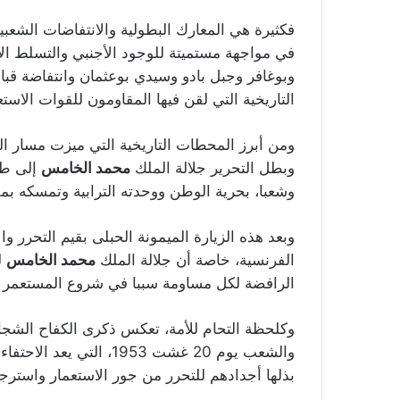
فكثيرة هي المعارك البطولية والانتفاضات الشعبي
في مواجهة مستميتة للوجود الأجنبي والتسلط ال
وبوغافر وجبل بادو وسيدي بوعثمان وانتفاضة قبائ
التاريخية التي لقن فيها المقاومون للقوات الاست
ومن أبرز المحطات التاريخية التي ميزت مسار الكف
وبطل التحرير جلالة الملك
محمد الخامس
وشعبا، بحرية الوطن ووحدته الترابية وتمسكه بمق
وبعد هذه الزيارة الميمونة الحبلى بقيم التحرر و
الفرنسية، خاصة أن جلالة الملك
محمد الخامس
ل
الرافضة لكل مساومة سببا في شروع المستعمر ف
وكلحظة التحام للأمة، تعكس ذكرى الكفاح الشج
والشعب يوم 20 غشت 1953،
بذلها أجدادهم للتحرر من جور الاستعمار واسترجا