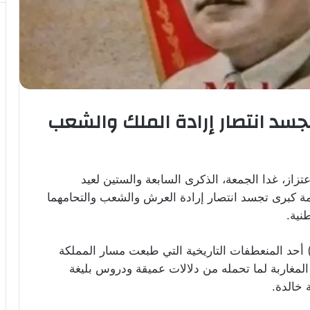
جسد انتصار إرادة الملك والشعب
زاز، غدا الجمعة، الذكرى السابعة والستين لعيد
حمة كبرى تجسد انتصار إرادة العرش والشعب والتحامهما
نية.
(18 نونبر من كل سنة) أحد المنعطفات التاريخية التي طبعت مسار المملكة
لمغاربة لما تحمله من دلالات عميقة ودروس بليغة
خالدة.