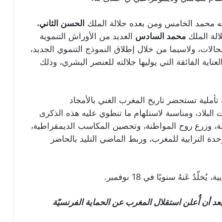
ر له محمد الخامس ومن بعده جلالة الملك
الحسن الثاني
،
الة الملك
محمد السادس
العديد من الأوراش التنموية
جالات، ولاسيما من خلال إطلاق النموذج التنموي الجديد،
ناية الفائقة التي يوليها جلالته للعنصر البشري، وذلك
 تأملية تستحضر تاريخ المغرب الغني بالأمجاد
بلاد، ومناسبة لاستلهام ما تنطوي عليه هذه الذكرى
املة، وزرع روح المواطنة، وتحصين المكاسب الديمقراطية،
حدة الترابية للمغرب، وربط الماضي التليد بالحاضر
 عَنهُ سنويًا في 18 نوفمبر.
الاحتفال بعيد الاستقلال لأوّل مرّة سنة 1956، بعد أن أُعلن استقلال المغرب عن الحماية الفرنسيّة