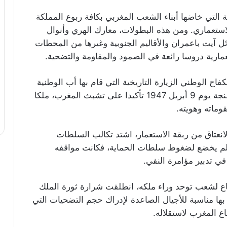
ة التي خاضها أبناء الشعب المغربي بكافة ربوع المملكة
استعماري. ومن هذه البطولات، معارك الهري وأنوال
ل آيت باعمران والأقاليم الجنوبية وغيرها من المحطات
عمارية دروسا رائعة في الصمود والمقاومة والتضحية.
اح الوطني الزيارة التاريخية التي قام بها أب الوطنية
إلى طنجة يوم 9 أبريل 1947 تأكيدا على تشبث المغرب، ملكا
وماته وهويته.
الانعتاق من ربقة الاستعمار، اشتد تكالب السلطات
م يخضع لضغوط سلطات الحماية، فكانت مواقفه
ي تدبير مؤامرة النفي.
اع لشعب توحد وراء ملكه، انطلقت شرارة ثورة الملك
 التي يعد الاحتفاء بها مناسبة للأجيال الصاعدة لإدراك حجم التضحيات التي
ع المغرب لاستقلاله.