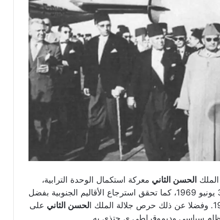
 الملك
الحسن الثاني
معركة استكمال الوحدة الترابية،
فتم في عهده استرجاع مدينة سيدي إفني في 30 يونيو 1969، كما تحقق استرجاع الأقاليم الجنوبية بفضل
لحسن الثاني
على
 نظام سياسي وديموقراطي ي حتذى به.